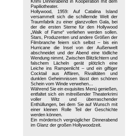
Krimi Dinnerabend in Kooperation mit dem
Papiliotheater.
Hollywood, 1959: Auf Catalina Island
versammelt sich die schillernde Welt der
Traumfabrik zu einer glanzvollen Gala, bei
der die ersten Sterne für den Hollywood
„Walk of Fame“ verliehen werden sollen.
Stars, Produzenten und andere Größen der
Filmbranche feiern sich selbst – bis ein
Hurricane die Insel von der Außenwelt
abschneidet und der Abend eine tödliche
Wendung nimmt. Zwischen Blitzlichtern und
falschem Lächeln gerät plötzlich eine
Leiche ins Rampenlicht – und ein giftiger
Cocktail aus Affären, Rivalitäten und
dunklen Geheimnissen lässt den schönen
Schein vom Winde verwehen…
Während Sie ein exquisites Menü genießen,
entfaltet sich ein mitreißender Theaterkrimi
voller Witz und überraschender
Enthüllungen, bei dem Sie auf Wunsch mit
einer kleinen Rolle Teil der Geschichte
werden können.
Ein mörderisch vergnüglicher Dinnerabend
im Glanz der großen Hollywoodzeit.