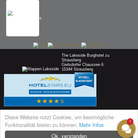
The Lakeside Burghotel zu
Strausberg
Gielsdorfer Chaussee 6
15344 Strausberg
Diese Website nutzt Cookies, um bestmögliche
1
Funktionalität bieten zu können.
Mehr Infos
AGB'S
|
AGB PARTNERKARTE
|
DATENSCHUTZ
|
REISERECHT
|
IMPRESSUM
|
PARTNERCARD
|
NEWSLETTER
|
KONTAKT
|
JOBS & KARRIERE
|
ANFAHRT
|
Ok, verstanden
PARTNER