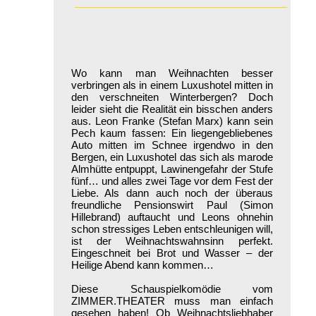
Wo kann man Weihnachten besser
verbringen als in einem Luxushotel mitten in
den verschneiten Winterbergen? Doch
leider sieht die Realität ein bisschen anders
aus. Leon Franke (Stefan Marx) kann sein
Pech kaum fassen: Ein liegengebliebenes
Auto mitten im Schnee irgendwo in den
Bergen, ein Luxushotel das sich als marode
Almhütte entpuppt, Lawinengefahr der Stufe
fünf… und alles zwei Tage vor dem Fest der
Liebe. Als dann auch noch der überaus
freundliche Pensionswirt Paul (Simon
Hillebrand) auftaucht und Leons ohnehin
schon stressiges Leben entschleunigen will,
ist der Weihnachtswahnsinn perfekt.
Eingeschneit bei Brot und Wasser – der
Heilige Abend kann kommen…
Diese Schauspielkomödie vom
ZIMMER.THEATER muss man einfach
gesehen haben! Ob Weihnachtsliebhaber