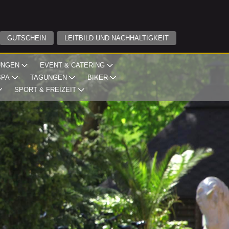
GUTSCHEIN
LEITBILD UND NACHHALTIGKEIT
UNGEN
EVENT & CATERING
SPA
TAGUNGEN
BIKER
SPORT & FREIZEIT