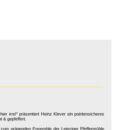
hier irre!“ präsentiert Heinz Klever ein pointensicheres
& gepfeffert.
e zum prägenden Ensemble der Leipziger Pfeffermühle