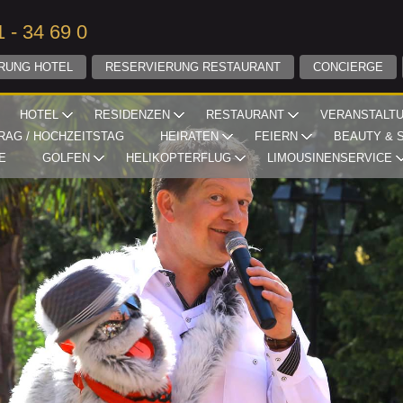
 - 34 69 0
RUNG HOTEL
RESERVIERUNG RESTAURANT
CONCIERGE
HOTEL
RESIDENZEN
RESTAURANT
VERANSTALT
RAG / HOCHZEITSTAG
HEIRATEN
FEIERN
BEAUTY & 
E
GOLFEN
HELIKOPTERFLUG
LIMOUSINENSERVICE