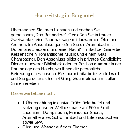
Hochzeitstag im Burghotel
Überraschen Sie Ihren Liebsten und erleben Sie
gemeinsam „Das Besondere“. Genießen Sie in trauter
Zweisamkeit eine Paarmassage mit lauwarmen Ölen und
Aromen. Im Anschluss genießen Sie ein Aromabad mit
Düften aus „Tausend und einer Nacht“ im Bad der Sinne bei
Kerzenschein, romantischer Musik und einem Glas
Champagner. Den Abschluss bildet ein privates Candlelight
Dinner in unserer Bibliothek oder im Pavillon d´amour in der
Parkanlage des Hotels, wo Ihnen die persönliche
Betreuung eines unserer Restaurantmitarbeiter zu teil wird
und Sie ganz für sich ein 4 Gang Gourmetmenü mit allen
Sinnen erleben.
Das erwartet Sie noch:
1 Übernachtung inklusive Frühstücksbuffet und
Nutzung unserer Wellnessoase auf 660 m² mit
Laconium, Dampfsauna, Finnischer Sauna,
Aromatherapie, Schwimmbad und Erlebnisduschen
sowie SPA.
Obst und Wasser auf dem Zimmer