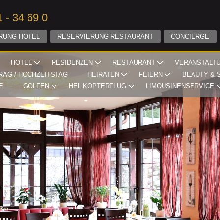
 - 34 69 0
RUNG HOTEL
RESERVIERUNG RESTAURANT
CONCIERGE
HOTEL
RESIDENZEN
RESTAURANT
VERANSTALT
RAG / HOCHZEITSTAG
HEIRATEN
FEIERN
BEAUTY & 
E
GOLFEN
HELIKOPTERFLUG
LIMOUSINENSERVICE