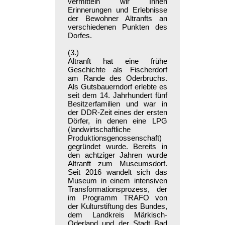
vermitteln wir Ihnen
Erinnerungen und Erlebnisse
der Bewohner Altranfts an
verschiedenen Punkten des
Dorfes.
(3.)
Altranft hat eine frühe
Geschichte als Fischerdorf
am Rande des Oderbruchs.
Als Gutsbauerndorf erlebte es
seit dem 14. Jahrhundert fünf
Besitzerfamilien und war in
der DDR-Zeit eines der ersten
Dörfer, in denen eine LPG
(landwirtschaftliche
Produktionsgenossenschaft)
gegründet wurde. Bereits in
den achtziger Jahren wurde
Altranft zum Museumsdorf.
Seit 2016 wandelt sich das
Museum in einem intensiven
Transformationsprozess, der
im Programm TRAFO von
der Kulturstiftung des Bundes,
dem Landkreis Märkisch-
Oderland und der Stadt Bad