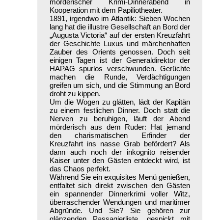
mörderischer Krimi-Dinnerabend in
Kooperation mit dem Papiliotheater.
1891, irgendwo im Atlantik: Sieben Wochen
lang hat die illustre Gesellschaft an Bord der
„Augusta Victoria“ auf der ersten Kreuzfahrt
der Geschichte Luxus und märchenhaften
Zauber des Orients genossen. Doch seit
einigen Tagen ist der Generaldirektor der
HAPAG spurlos verschwunden. Gerüchte
machen die Runde, Verdächtigungen
greifen um sich, und die Stimmung an Bord
droht zu kippen.
Um die Wogen zu glätten, lädt der Kapitän
zu einem festlichen Dinner. Doch statt die
Nerven zu beruhigen, läuft der Abend
mörderisch aus dem Ruder: Hat jemand
den charismatischen Erfinder der
Kreuzfahrt ins nasse Grab befördert? Als
dann auch noch der inkognito reisender
Kaiser unter den Gästen entdeckt wird, ist
das Chaos perfekt.
Während Sie ein exquisites Menü genießen,
entfaltet sich direkt zwischen den Gästen
ein spannender Dinnerkrimi voller Witz,
überraschender Wendungen und maritimer
Abgründe. Und Sie? Sie gehören zur
glänzenden Passagierliste, gespickt mit