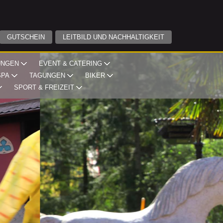
GUTSCHEIN
LEITBILD UND NACHHALTIGKEIT
UNGEN
EVENT & CATERING
SPA
TAGUNGEN
BIKER
SPORT & FREIZEIT