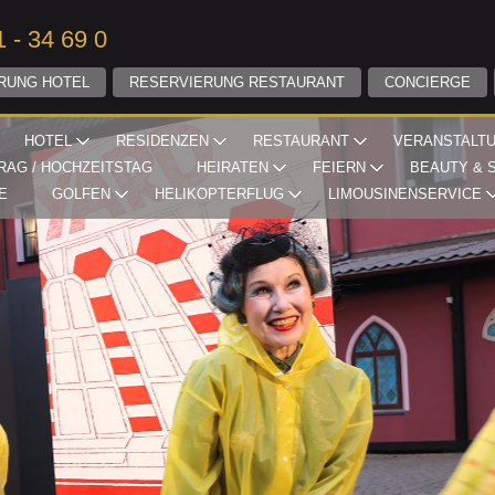
 - 34 69 0
RUNG HOTEL
RESERVIERUNG RESTAURANT
CONCIERGE
HOTEL
RESIDENZEN
RESTAURANT
VERANSTALT
RAG / HOCHZEITSTAG
HEIRATEN
FEIERN
BEAUTY & 
E
GOLFEN
HELIKOPTERFLUG
LIMOUSINENSERVICE