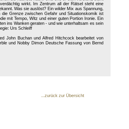
h verdächtig wirkt. Im Zentrum all der Rätsel steht eine
bekannt. Was sie auslöst? Ein wilder Mix aus Spannung,
die Grenze zwischen Gefahr und Situationskomik ist
ödie mit Tempo, Witz und einer guten Portion Ironie. Ein
iten ins Wanken geraten - und wie unterhaltsam es sein
gie: Urs Schleiff
ed John Buchan und Alfred Hitchcock bearbeitet von
Corble und Nobby Dimon Deutsche Fassung von Bernd
...zurück zur Übersicht