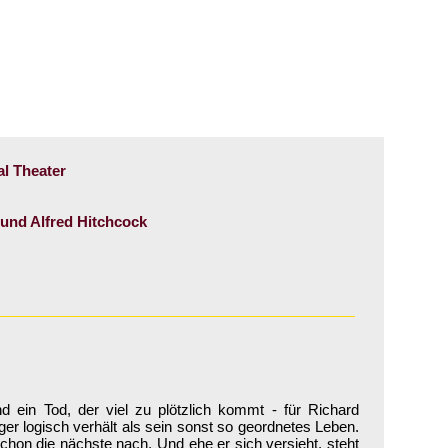
al Theater
und Alfred Hitchcock
 ein Tod, der viel zu plötzlich kommt - für Richard
ger logisch verhält als sein sonst so geordnetes Leben.
schon die nächste nach. Und ehe er sich versieht, steht