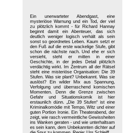
Ein unerwarteter Abendgast, eine
mysteriöse Warnung und ein Tod, der viel
zu plötzlich kommt - für Richard Hannay
beginnt damit ein Abenteuer, das sich
deutlich weniger logisch verhält als sein
sonst so geordnetes Leben. Kaum setzt er
den Fuß auf die erste wackelige Stufe, gibt
schon die nächste nach. Und ehe er sich
versieht, steht er mitten in einer
Geschichte, in der jedes Detail plötzlich
verdächtig wirkt. Im Zentrum all der Rätsel
steht eine misteriöse Organisation: Die 39
Stufen. Was sie plant? Unbekannt. Was sie
auslöst? Ein wilder Mix aus Spannung,
Verfolgung und überraschend komischen
Momenten. Denn die Grenze zwischen
Gefahr und Situationskomik ist hier
erstaunlich dünn. „Die 39 Stufen“ ist eine
Kriminalkomödie mit Tempo, Witz und einer
guten Portion Ironie. Ein Theaterabend, der
zeigt, wie rasch vermeintliche Gewissheiten
ins Wanken geraten - und wie unterhaltsam
es sein kann, dem Unbekannten dichter auf
die Spur zu kommen. Regie: Urs Schleiff