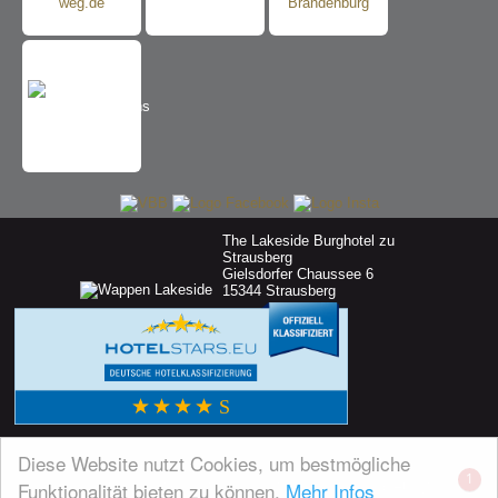
The Lakeside Burghotel zu
Strausberg
Gielsdorfer Chaussee 6
15344 Strausberg
Diese Website nutzt Cookies, um bestmögliche
1
Funktionalität bieten zu können.
Mehr Infos
AGB'S
|
AGB PARTNERKARTE
|
DATENSCHUTZ
|