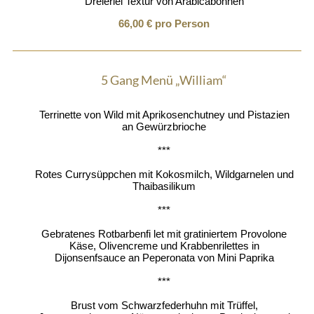
Dreierlei Textur von Arabicabohnen
66,00 € pro Person
5 Gang Menü „William“
Terrinette von Wild mit Aprikosenchutney und Pistazien
an Gewürzbrioche
***
Rotes Currysüppchen mit Kokosmilch, Wildgarnelen und
Thaibasilikum
***
Gebratenes Rotbarbenfi let mit gratiniertem Provolone
Käse, Olivencreme und Krabbenrilettes in
Dijonsenfsauce an Peperonata von Mini Paprika
***
Brust vom Schwarzfederhuhn mit Trüffel,